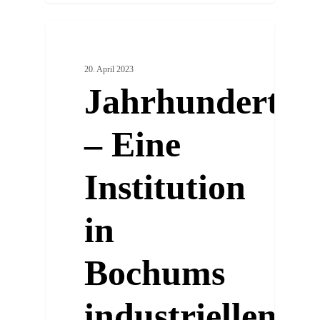
2
ARTSY PLACES
20. April 2023
Jahrhunderthal
– Eine
Institution
in
Bochums
industriellem