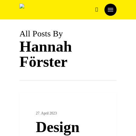
Skip
Menu
to
search
main
content
All Posts By
Hannah
Förster
2
ARTSY PLACES
27. April 2023
Design