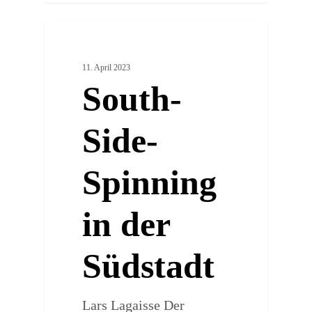
0
URBAN TASTE & LIVING
11. April 2023
South-
Side-
Spinning
in der
Südstadt
Lars Lagaisse Der