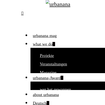
Skip
to
search
main
Menu
content
urbanana mag
what we do
Projekte
Veranstaltungen
Magazine
urbanana-Award
wer hat gewonnen
about urbanana
Deutsch