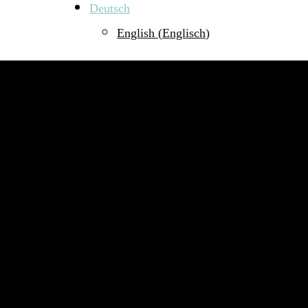
Deutsch
English
(
Englisch
)