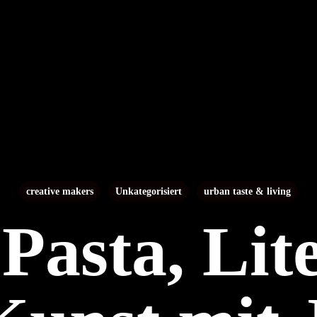
creative makers
Unkategorisiert
urban taste & living
Pasta, Lit