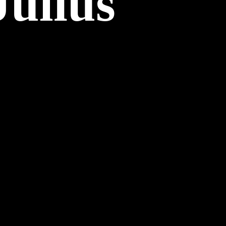
Julius