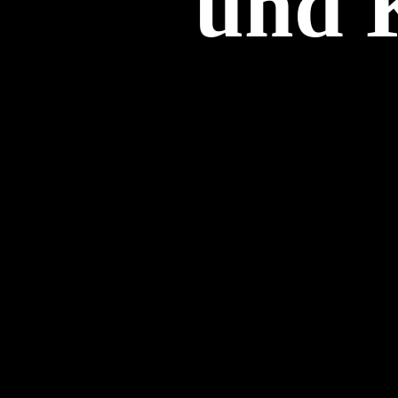
und K