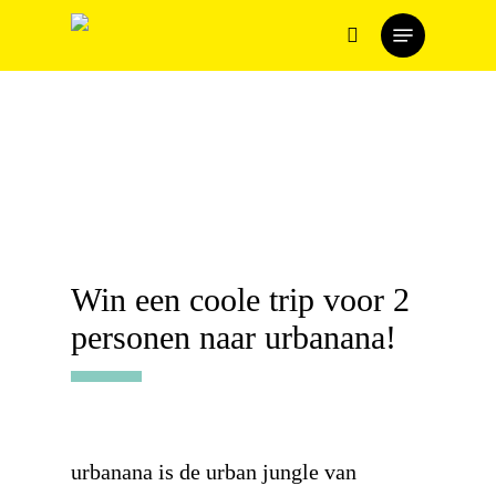
Skip
Menu
to
search
main
content
Win een coole trip voor 2
personen naar urbanana!
urbanana is de urban jungle van