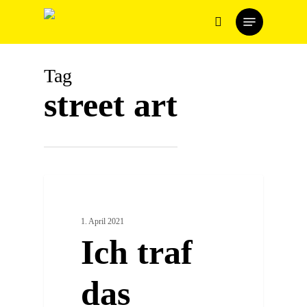
Skip
Menu
to
search
main
content
Tag
street art
0
ARTSY PLACES
1. April 2021
Ich traf
das